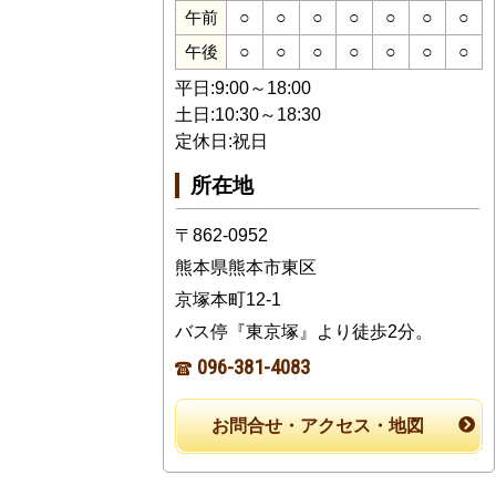
○
○
○
○
○
○
○
午前
○
○
○
○
○
○
○
午後
平日:9:00～18:00
土日:10:30～18:30
定休日:祝日
所在地
〒862-0952
熊本県熊本市東区
京塚本町12-1
バス停『東京塚』より徒歩2分。
096-381-4083
お問合せ・アクセス・地図