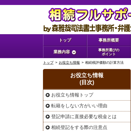
トップ
事務所概要
事務所選びの
業務内容
ポイント
トップ
お役立ち情報
相続税評価額の計算方法
お役立ち情報
(目次)
お役立ち情報トップ
転籍をしない方がいい理由
登記申請に直接必要な税金とは
相続登記をする際の注意点