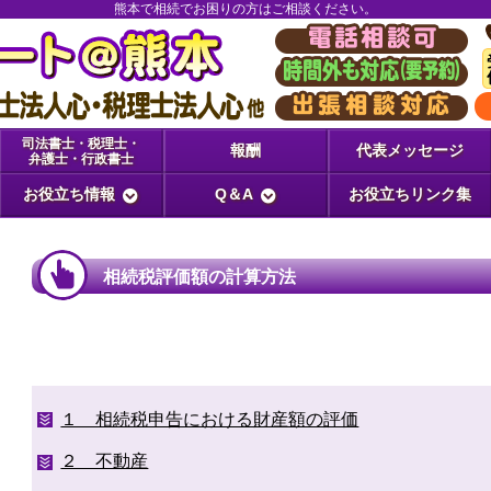
熊本で相続でお困りの方はご相談ください。
司法書士・税理士・
報酬
代表メッセージ
弁護士・行政書士
お役立ち情報
Q＆A
お役立ちリンク集
相続税評価額の計算方法
１ 相続税申告における財産額の評価
２ 不動産