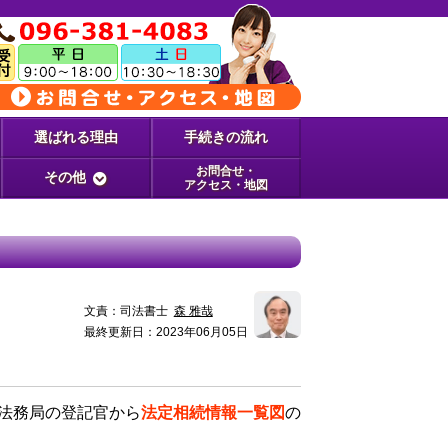
選ばれる理由
手続きの流れ
お問合せ・
その他
アクセス・地図
文責：
司法書士
森 雅哉
最終更新日：2023年06月05日
法務局の登記官から
法定相続情報一覧図
の