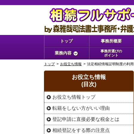
トップ
事務所概要
事務所選びの
業務内容
ポイント
トップ
お役立ち情報
法定相続情報証明制度の利用
お役立ち情報
(目次)
お役立ち情報トップ
転籍をしない方がいい理由
登記申請に直接必要な税金とは
相続登記をする際の注意点